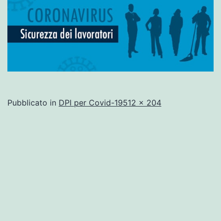
A
Pubblicato in
DPI per Covid-19
512 × 204
dimensione
piena